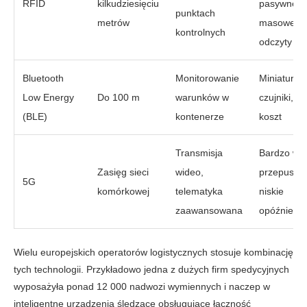
RFID
kilkudziesięciu
pasywne),
punktach
metrów
masowe
kontrolnych
odczyty
Bluetooth
Monitorowanie
Miniaturow
Low Energy
Do 100 m
warunków w
czujniki, ni
(BLE)
kontenerze
koszt
Transmisja
Bardzo wy
Zasięg sieci
wideo,
przepusto
5G
komórkowej
telematyka
niskie
zaawansowana
opóźnienia
Wielu europejskich operatorów logistycznych stosuje kombinację
tych technologii. Przykładowo jedna z dużych firm spedycyjnych
wyposażyła ponad 12 000 nadwozi wymiennych i naczep w
inteligentne urządzenia śledzące obsługujące łączność