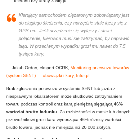
telefonu czy utraty zasięgu.
Kierujący samochodem ciężarowym zobowiązany jest
do ciągłego śledzenia, czy narzędzie stale łączy się z
GPS-em. Jeśli urządzenie się wyłączy i straci
połączenie, kierowca musi się zatrzymać, by naprawić
błąd. W przeciwnym wypadku grozi mu nawet do 7,5
tysiąca kary.
— Jakub Ordon, ekspert OCRK,
Monitoring przewozu towarów
(system SENT) — obowiązki i kary, Infor.pl
Brak zgłoszenia przewozu w systemie SENT lub jazda z
niesprawnym lokalizatorem może skutkować zatrzymaniem
towaru podczas kontroli oraz karą pieniężną sięgającą
46%
wartości brutto ładunku
. Za rozbieżności w masie lub danych
przewoźnikowi grozi kara wynosząca 46% różnicy wartości
brutto towaru, jednak nie mniejsza niż 20 000 złotych.