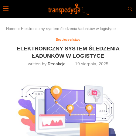
Home
»
Elektroniczny system śledzenia ładunków w logistyce
Bezpieczeństwo
ELEKTRONICZNY SYSTEM ŚLEDZENIA
ŁADUNKÓW W LOGISTYCE
written by
Redakcja
19 sierpnia, 2025