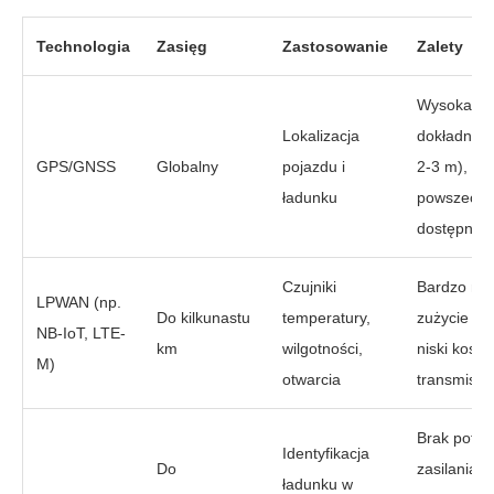
Technologia
Zasięg
Zastosowanie
Zalety
Wysoka
Lokalizacja
dokładność
GPS/GNSS
Globalny
pojazdu i
2-3 m),
ładunku
powszech
dostępnoś
Czujniki
Bardzo nis
LPWAN (np.
Do kilkunastu
temperatury,
zużycie ene
NB-IoT, LTE-
km
wilgotności,
niski koszt
M)
otwarcia
transmisji
Brak potrz
Identyfikacja
Do
zasilania (t
ładunku w