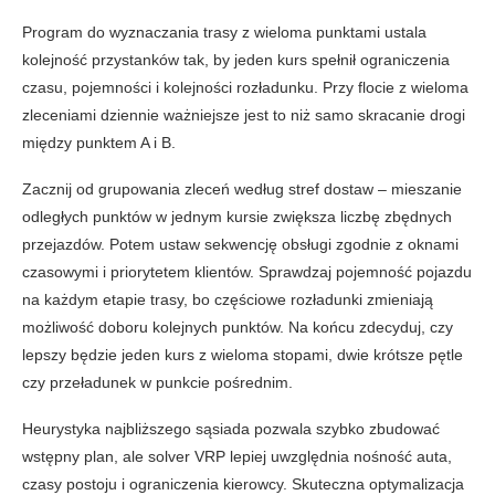
Program do wyznaczania trasy z wieloma punktami ustala
kolejność przystanków tak, by jeden kurs spełnił ograniczenia
czasu, pojemności i kolejności rozładunku. Przy flocie z wieloma
zleceniami dziennie ważniejsze jest to niż samo skracanie drogi
między punktem A i B.
Zacznij od grupowania zleceń według stref dostaw – mieszanie
odległych punktów w jednym kursie zwiększa liczbę zbędnych
przejazdów. Potem ustaw sekwencję obsługi zgodnie z oknami
czasowymi i priorytetem klientów. Sprawdzaj pojemność pojazdu
na każdym etapie trasy, bo częściowe rozładunki zmieniają
możliwość doboru kolejnych punktów. Na końcu zdecyduj, czy
lepszy będzie jeden kurs z wieloma stopami, dwie krótsze pętle
czy przeładunek w punkcie pośrednim.
Heurystyka najbliższego sąsiada pozwala szybko zbudować
wstępny plan, ale solver VRP lepiej uwzględnia nośność auta,
czasy postoju i ograniczenia kierowcy. Skuteczna optymalizacja