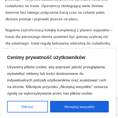
rozładunku na trasie. Operatorzy obsługujący wiele dostaw
dziennie bez takiego połączenia tracą czas na cofanie palet,
dłuższe postoje i poprawki jeszcze na placu.
Najpierw zsynchronizuj kolejkę kompletacji z planem wyjazdów –
towar dla pierwszego klienta powinien być gotowy szybciej niż
dla ostatniego. Ustal regułę ładowania odwrotną do rozładunku;
źle ułożona naczepa wydłuża obsługę na każdym przystanku.
Powiąż status magazynowy z dyspozytorem – system powinien
Cenimy prywatność użytkowników
blokować wydanie trasy, jeśli brakuje jednej krytycznej pozycji.
Używamy plików cookie, aby poprawić jakość przeglądania,
Kierowca musi dostać listę punktów z kolejnością dokumentów,
wyświetlać reklamy lub treści dostosowane do
numerami ramp i uwagami o dostawie.
indywidualnych potrzeb użytkowników oraz analizować ruch
na stronie. Kliknięcie przycisku „Akceptuj wszystkio” oznacza
Ręczne uzgadnianie przez telefon działa wolniej niż przepływ
zgodę na wykorzystywanie przez nas plików cookie.
danych między WMS i TMS, zwłaszcza gdy kilka aut czeka na tę
samą rampę. Połączenie magazynu z planem transportowym
Odrzuć
Akceptuj wszystko
sprawia, że trasa staje się elementem całego łańcucha dostaw,
nie tylko przejazdem.