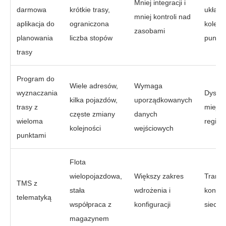
Mniej integracji i
darmowa
krótkie trasy,
układa
mniej kontroli nad
aplikacja do
ograniczona
kolejn
zasobami
planowania
liczba stopów
punkt
trasy
Program do
Wiele adresów,
Wymaga
wyznaczania
Dystry
kilka pojazdów,
uporządkowanych
trasy z
miejska
częste zmiany
danych
wieloma
region
kolejności
wejściowych
punktami
Flota
wielopojazdowa,
Większy zakres
Transp
TMS z
stała
wdrożenia i
kontra
telematyką
współpraca z
konfiguracji
sieci 
magazynem