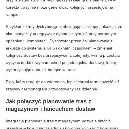
przy rozładunku. Informuj magazyn i klienta o zmianie ETA –
korekta trasy nie może generować kolejnych przestojów na
rampie.
Przykład z firmy dystrybucyjnej obsługującej sklepy pokazuje, że
plan statyczny przegrywa z dynamicznym już przy porannym
opóźnieniu kompletacji. Dyspozytor przeniósł planowanie z
arkusza do systemu z GPS i oknami czasowymi – zmieniał
kolejność dostaw bez przepisywania całej listy. Firma przestała
wysyłać dodatkowy samochód po jedną pilną dostawę, lepiej
wykorzystując auta już będące w trasie.
Plan, który reaguje na zdarzenia, lepiej chroni terminowość niż
sztywny harmonogram przygotowany raz dziennie.
Jak połączyć planowanie tras z
magazynem i łańcuchem dostaw
Integracja planowania tras z magazynem pozwala skrócić
przestoje – kolejność załadunku powinna wynikać z kolejności