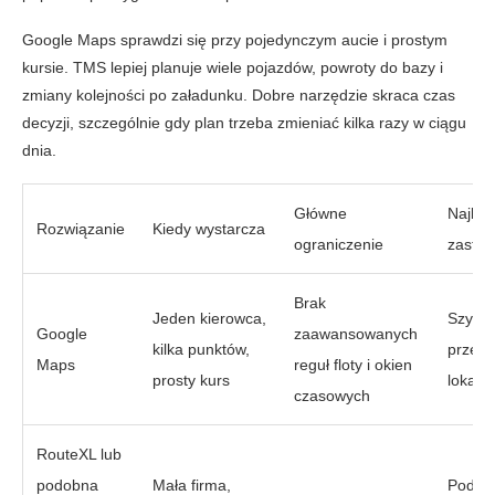
Google Maps sprawdzi się przy pojedynczym aucie i prostym
kursie. TMS lepiej planuje wiele pojazdów, powroty do bazy i
zmiany kolejności po załadunku. Dobre narzędzie skraca czas
decyzji, szczególnie gdy plan trzeba zmieniać kilka razy w ciągu
dnia.
Główne
Najlep
Rozwiązanie
Kiedy wystarcza
ograniczenie
zastos
Brak
Jeden kierowca,
Szybki
Google
zaawansowanych
kilka punktów,
przeja
Maps
reguł floty i okien
prosty kurs
lokaln
czasowych
RouteXL lub
podobna
Mała firma,
Podst